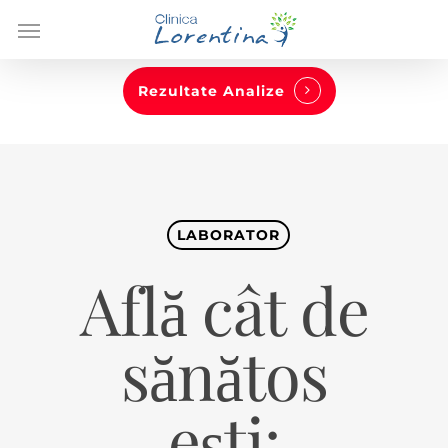
Skip
Menu
to
main
content
Rezultate Analize
LABORATOR
Află cât de
sănătos
ești: