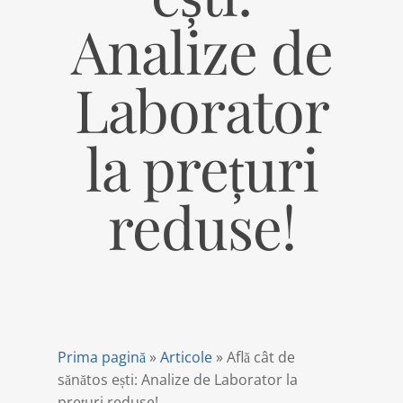
Analize de
Laborator
la prețuri
reduse!
Prima pagină
»
Articole
»
Află cât de
sănătos ești: Analize de Laborator la
prețuri reduse!