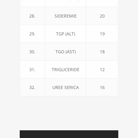
28.
SIDEREMIE
20
29.
TGP (ALT)
19
30.
TGO (AST)
18
31.
TRIGLICERIDE
12
32.
UREE SERICA
16