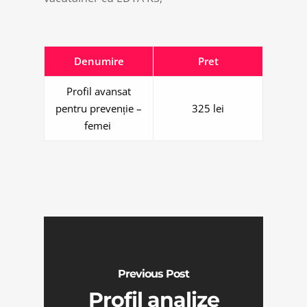
Denumire
Pret
Profil avansat
pentru prevenție –
325 lei
femei
Previous Post
Profil analize