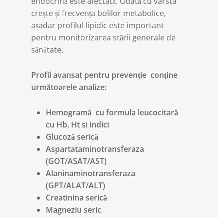
endocrină este afectată. Odată cu vârsta
crește și frecvența bolilor metabolice,
așadar profilul lipidic este important
pentru monitorizarea stării generale de
sănătate.
Profil avansat pentru prevenție conține
următoarele analize:
Hemogramă cu formula leucocitară
cu Hb, Ht si indici
Glucoză serică
Aspartataminotransferaza
(GOT/ASAT/AST)
Alaninaminotransferaza
(GPT/ALAT/ALT)
Creatinina serică
Magneziu seric