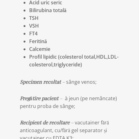
Acid uric seric
Bilirubina totală
TSH
VSH
FT4
Feritină
Calcemie
Profil lipidic (colesterol total,HDL,LDL-
colesterol,triglyceride)
Specimen recoltat
–
sânge venos;
Pregătire pacient
–
à jeun (pe nemâncate)
pentru proba de sânge;
Recipient de recoltare
–
vacutainer fără
anticoagulant, cu/fără gel separator și
vacutainer cu EDTA K3;