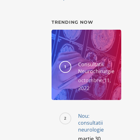
TRENDING NOW
Consultatii
Neurochirurgie
octombrie 11,
2022
Nou:
consultatii
neurologie
martie 30,