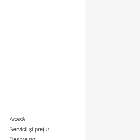
Acasă
Servicii şi preţuri
Analize de laborator
Despre noi