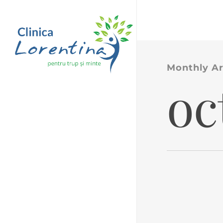
Skip
to
main
content
Monthly Ar
oc
Laborator