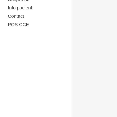
Psihiatrie şi Psihologie
Info pacient
Recuperare medicală
Boli infectioase
Întrebări şi răspunsuri
Contact
Documente Pacienţi
POS CCE
Articole
Galerie de imagini
Comunicat de presă la finalizarea
programului
Finanțare prin POC 2014-2020