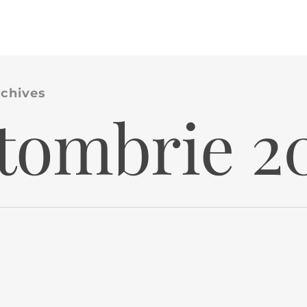
chives
tombrie 2
Laborator